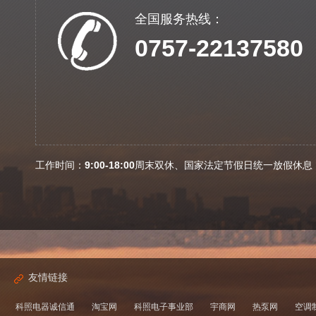
念，以人为本，诚信经营、不断创新是科照公
全国服务热线：
司的经营理念，科照精工电器有限公司真诚地
0757-22137580
希望凭借所拥有的领先技术向全国的用户提供
高质量的产品和最优良的技术服务。
凭借我们丰富的实践经验、专业的团队精
神，优质的售后服务，与您们站在一起，我们
愿为您拓展市场去保驾护航；
工作时间：
9:00-18:00
周末双休、国家法定节假日统一放假休息
查看详情
友情链接
科照电器诚信通
淘宝网
科照电子事业部
宇商网
热泵网
空调